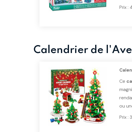
Prix :
Calendrier de l'Ave
Calen
Ce
ca
magnif
renda
ou une
Prix :