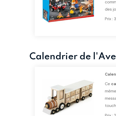
com
des jo
Prix :
Calendrier de l'Av
Calen
Ce
ca
même.
messa
touch
Prix :