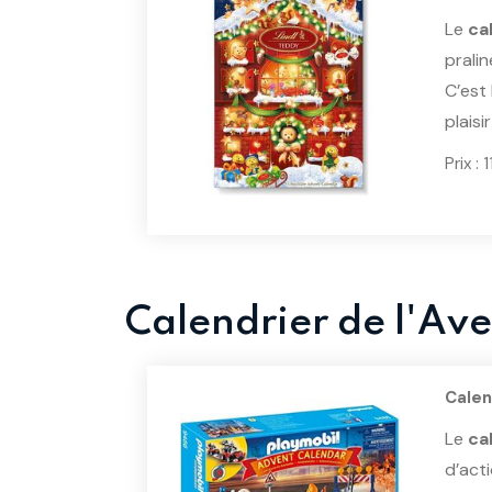
Le
ca
pralin
C’est
plais
Prix :
Calendrier de l'Av
Calen
Le
ca
d’act