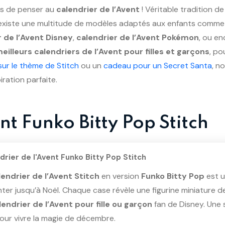
ps de penser au
calendrier de l’Avent
! Véritable tradition de
il existe une multitude de modèles adaptés aux enfants comme
r de l’Avent Disney
,
calendrier de l’Avent Pokémon
, ou e
eilleurs calendriers de l’Avent pour filles et garçons
, po
ur le thème de Stitch
ou un
cadeau pour un Secret Santa
, n
iration parfaite.
nt Funko Bitty Pop Stitch
drier de l'Avent Funko Bitty Pop Stitch
lendrier de l’Avent Stitch
en version
Funko Bitty Pop
est u
ter jusqu’à Noël. Chaque case révèle une figurine miniature de
lendrier de l’Avent pour fille ou garçon
fan de Disney. Une
pour vivre la magie de décembre.