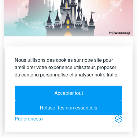
28/09/2024
Nous utilisons des cookies sur notre site pour
Cadeaux parfaits pour un fan de
améliorer votre expérience utilisateur, proposer
Disney : des idées magiques
du contenu personnalisé et analyser notre trafic.
Idée cadeau pour un fan de Disney : nos
Accepter tout
suggestions féeriques pour tous les âges.
Refuser les non essentiels
Voir l'article
Préferences