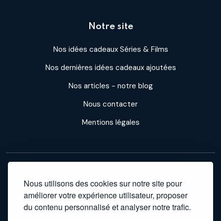
Notre site
Nos idées cadeaux Séries & Films
Nos dernières idées cadeaux ajoutées
Nos articles - notre blog
Nous contacter
Mentions légales
Professeur Cadeau participe à des programmes d'affiliation : nous
Nous utilisons des cookies sur notre site pour
améliorer votre expérience utilisateur, proposer
percevons une commission sur les achats effectués via nos liens,
du contenu personnalisé et analyser notre trafic.
sans surcoût pour vous. En tant que Partenaire Amazon, nous