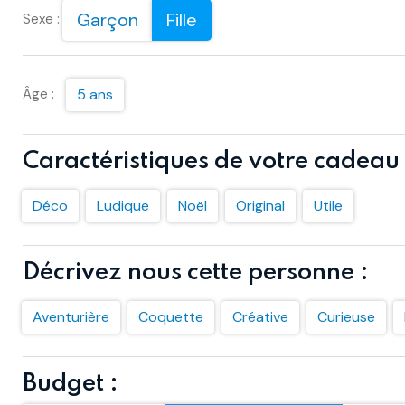
Garçon
Fille
Sexe :
Âge :
5 ans
Caractéristiques de votre cadeau 
Déco
Ludique
Noël
Original
Utile
Décrivez nous cette personne :
Aventurière
Coquette
Créative
Curieuse
Budget :