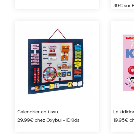
39€ sur 
Calendrier en tissu
Le kidid
29.99€ chez Oxybul - IDKids
19.95€ ch