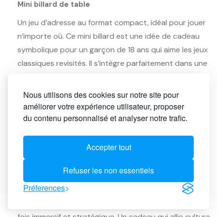
Mini billard de table
Un jeu d’adresse au format compact, idéal pour jouer
n’importe où. Ce mini billard est une idée de cadeau
symbolique pour un garçon de 18 ans qui aime les jeux
classiques revisités. Il s’intègre parfaitement dans une
déco de chambre ou de studio étudiant.
Nous utilisons des cookies sur notre site pour
Monopoly Tricheur
améliorer votre expérience utilisateur, proposer
La version la plus drôle et déjantée du Monopoly ! On
du contenu personnalisé et analyser notre trafic.
y encourage même les tricheries… à condition de ne
pas se faire prendre. Un cadeau fun pour un homme
Accepter tout
de 18 ans qui a l’esprit joueur et aime casser les règles.
Refuser les non essentiels
Cluedo Game of Thrones
Préferences
Le célèbre jeu d’enquête version Westeros. Idéal pour
un fan de la série
Game of Thrones
, ce jeu est à la
fois immersif et stratégique. Un cadeau qui allie culture