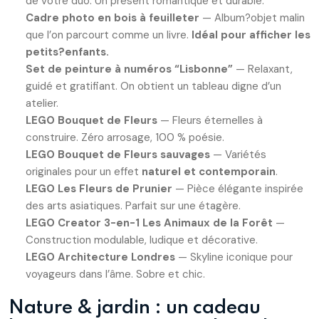
de votre duo. Un présent romantique et durable.
Cadre photo en bois à feuilleter
— Album?objet malin
que l’on parcourt comme un livre.
Idéal pour afficher les
petits?enfants.
Set de peinture à numéros “Lisbonne”
— Relaxant,
guidé et gratifiant. On obtient un tableau digne d’un
atelier.
LEGO Bouquet de Fleurs
— Fleurs éternelles à
construire. Zéro arrosage, 100 % poésie.
LEGO Bouquet de Fleurs sauvages
— Variétés
originales pour un effet
naturel et contemporain
.
LEGO Les Fleurs de Prunier
— Pièce élégante inspirée
des arts asiatiques. Parfait sur une étagère.
LEGO Creator 3-en-1 Les Animaux de la Forêt
—
Construction modulable, ludique et décorative.
LEGO Architecture Londres
— Skyline iconique pour
voyageurs dans l’âme. Sobre et chic.
Nature & jardin : un cadeau