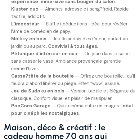
expérience immersive sans bouger du salon
.
Kluster duo
— Aimants, adresse et sang?froid. Rapide,
tactile, addictif.
L’imposteur
— Bluff et déductions : idéal pour révéler
l’âme de comédien de papy.
Mölkky en bois
— Jeu finlandais d’extérieur, parfait au
jardin ou au parc.
Convivial à tous âges
.
Pétanque d’intérieur en cuir
— On joue dans le salon
sans casser le vase. Ambiance provençale garantie
même l’hiver.
Casse?tête de la bouteille
— Offrez une bouteille… qu’il
faudra d’abord libérer du piège. Effet “wow” assuré.
Jeu de Sudoku en bois
— Version tactile et élégante du
classique. Confort visuel et plaisir de manipuler.
PopCorn Garage
— Quiz cinéma culte en images.
Idéal
pour cinéphiles nostalgiques
.
Maison, déco & créatif : le
cadeau homme 70 ans qui