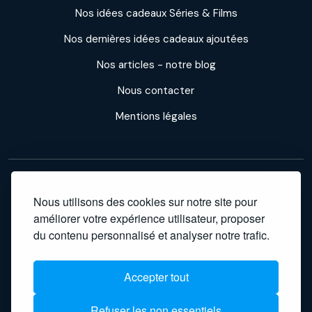
Nos idées cadeaux Séries & Films
Nos dernières idées cadeaux ajoutées
Nos articles - notre blog
Nous contacter
Mentions légales
Professeur Cadeau participe à des programmes d'affiliation : nous
Nous utilisons des cookies sur notre site pour
améliorer votre expérience utilisateur, proposer
percevons une commission sur les achats effectués via nos liens,
du contenu personnalisé et analyser notre trafic.
sans surcoût pour vous. En tant que Partenaire Amazon, nous
réalisons un bénéfice sur les achats remplissant les conditions
Accepter tout
requises.
En savoir plus
Refuser les non essentiels