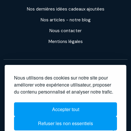
Nos dernières idées cadeaux ajoutées
Nos articles - notre blog
Nous contacter
Mentions légales
Professeur Cadeau participe à des programmes d'affiliation : nous
Nous utilisons des cookies sur notre site pour
améliorer votre expérience utilisateur, proposer
percevons une commission sur les achats effectués via nos liens,
du contenu personnalisé et analyser notre trafic.
sans surcoût pour vous. En tant que Partenaire Amazon, nous
réalisons un bénéfice sur les achats remplissant les conditions
Accepter tout
requises.
En savoir plus
Refuser les non essentiels
© 2017-2026 - Tous droits réservés