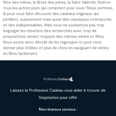
fête des mères, la fêtes des pères, la Saint Valentin, Noël et
tous les autres jours qui comptent pour vous ! Nous sommes
là pour vous faire découvrir des cadeaux originaux, qui
pétillent, surprennent mais aussi des classiques intemporels
et des indispensables. Mais nous ne souhaitons pas trop
engorger les résultats des recherches avec trop de
propositions venant toujours des mêmes séries et films.
Nous avons donc décidé de les regrouper ici pour vous
donner plus d'idées et plus de choix en naviguant de séries
en films facilement.
Laissez le Professeur Cadeau vous aider à trouver de
l'inspiration pour offrir
Nos réseaux sociaux :