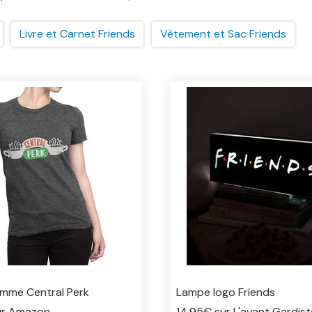
Livre et Carnet Friends
Vêtement et Sac Friends
emme Central Perk
Lampe logo Friends
ur Amazon
14.95€ sur L'avant Gardist