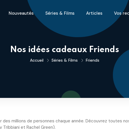
Nouveautés
Séries & Films
Articles
Vos re
Nos idées cadeaux Friends
Accueil
Séries & Films
Friends
r des millions de personnes chaque année. Découvrez toutes nos 
y Tribbiani et Rachel Green).