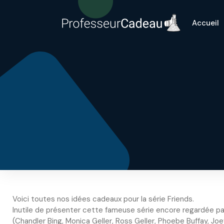
Accueil
Voici toutes nos idées cadeaux pour la série Friends.
Inutile de présenter cette fameuse série encore regardée pa
(Chandler Bing, Monica Geller, Ross Geller, Phoebe Buffay, Joe